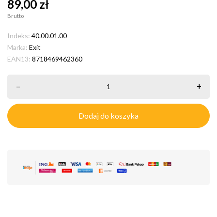
89,00 zł
Brutto
Indeks:
40.00.01.00
Marka:
Exit
EAN13:
8718469462360
–
+
Dodaj do koszyka