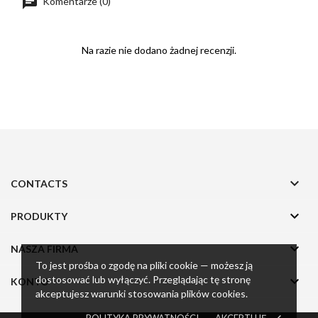
Komentarze (0)
Na razie nie dodano żadnej recenzji.

CONTACTS

PRODUKTY

NASZA FIRMA
To jest prośba o zgodę na pliki cookie — możesz ją
dostosować lub wyłączyć. Przeglądając tę stronę

KONTO
akceptujesz warunki stosowania plików cookies.
POLITYKA PRYWATNOŚCI
AKCEPTUJĘ