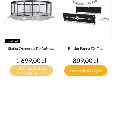
sold out
Siatka Ochronna Do Boiska...
Boisko Panna EXIT -...
Cena
Cena
1 699,00 zł
809,00 zł
Obecnie brak na
Dodaj do koszyka
stanie