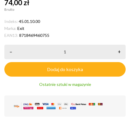
74,00 zł
Brutto
Indeks:
45.01.10.00
Marka:
Exit
EAN13:
8718469460755
–
+
Dodaj do koszyka
Ostatnie sztuki w magazynie