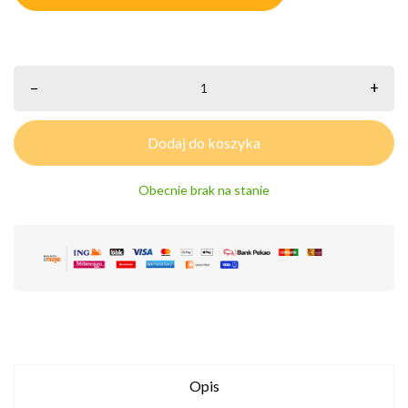
–
+
Dodaj do koszyka
Obecnie brak na stanie
Opis