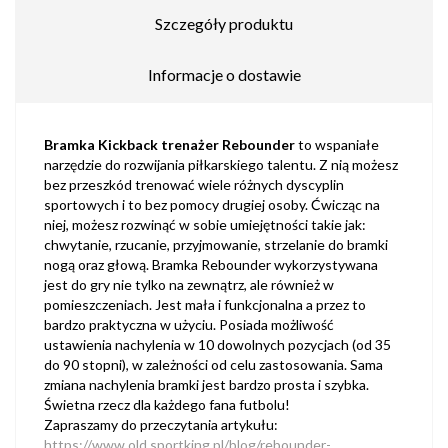
Szczegóły produktu
Informacje o dostawie
Bramka Kickback trenażer Rebounder
to wspaniałe
narzędzie do rozwijania piłkarskiego talentu. Z nią możesz
bez przeszkód trenować wiele różnych dyscyplin
sportowych i to bez pomocy drugiej osoby. Ćwicząc na
niej, możesz rozwinąć w sobie umiejętności takie jak:
chwytanie, rzucanie, przyjmowanie, strzelanie do bramki
nogą oraz głową. Bramka Rebounder wykorzystywana
jest do gry nie tylko na zewnątrz, ale również w
pomieszczeniach. Jest mała i funkcjonalna a przez to
bardzo praktyczna w użyciu. Posiada możliwość
ustawienia nachylenia w 10 dowolnych pozycjach (od 35
do 90 stopni), w zależności od celu zastosowania. Sama
zmiana nachylenia bramki jest bardzo prosta i szybka.
Świetna rzecz dla każdego fana futbolu!
Zapraszamy do przeczytania artykułu:
https://www.old.sportking.pl/blog/rebounder-