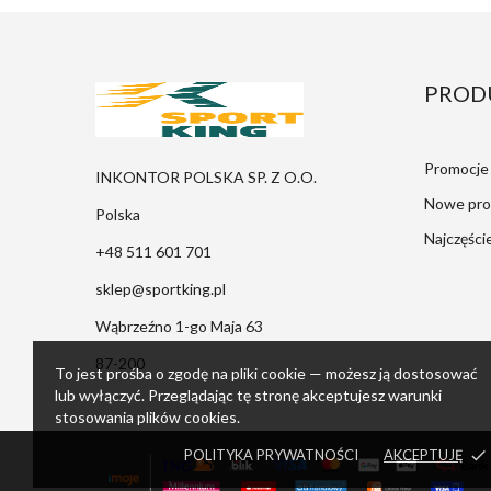
PROD
Promocje
INKONTOR POLSKA SP. Z O.O.
Nowe pro
Polska
Najczęści
+48 511 601 701
sklep@sportking.pl
Wąbrzeźno 1-go Maja 63
87-200
To jest prośba o zgodę na pliki cookie — możesz ją dostosować
lub wyłączyć. Przeglądając tę stronę akceptujesz warunki
stosowania plików cookies.
POLITYKA PRYWATNOŚCI
AKCEPTUJĘ
done