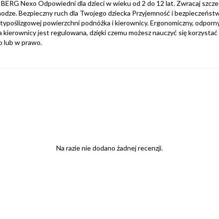
 BERG Nexo Odpowiedni dla dzieci w wieku od 2 do 12 lat. Zwracaj szcz
ajnodze. Bezpieczny ruch dla Twojego dziecka Przyjemność i bezpieczeń
poślizgowej powierzchni podnóżka i kierownicy. Ergonomiczny, odporny 
da kierownicy jest regulowana, dzięki czemu możesz nauczyć się korzyst
o lub w prawo.
Na razie nie dodano żadnej recenzji.