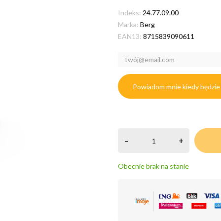
Indeks:
24.77.09.00
Marka:
Berg
EAN13:
8715839090611
Powiadom mnie kiedy będzie
–
+
Obecnie brak na stanie