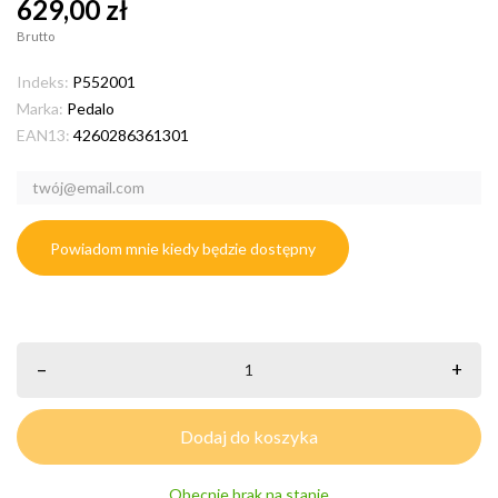
629,00 zł
Brutto
Indeks:
P552001
Marka:
Pedalo
EAN13:
4260286361301
Powiadom mnie kiedy będzie dostępny
–
+
Dodaj do koszyka
Obecnie brak na stanie