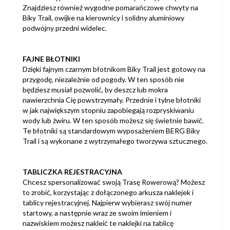
Znajdziesz również wygodne pomarańczowe chwyty na
Biky Trail, owijke na kierownicy i solidny aluminiowy
podwójny przedni widelec.
FAJNE BŁOTNIKI
Dzięki fajnym czarnym błotnikom Biky Trail jest gotowy na
przygodę, niezależnie od pogody. W ten sposób nie
będziesz musiał pozwolić, by deszcz lub mokra
nawierzchnia Cię powstrzymały. Przednie i tylne błotniki
w jak największym stopniu zapobiegają rozpryskiwaniu
wody lub żwiru. W ten sposób możesz się świetnie bawić.
Te błotniki są standardowym wyposażeniem BERG Biky
Trail i są wykonane z wytrzymałego tworzywa sztucznego.
TABLICZKA REJESTRACYJNA
Chcesz spersonalizować swoją Trasę Rowerową? Możesz
to zrobić, korzystając z dołączonego arkusza naklejek i
tablicy rejestracyjnej. Najpierw wybierasz swój numer
startowy, a następnie wraz ze swoim imieniem i
nazwiskiem możesz nakleić te naklejki na tablicę