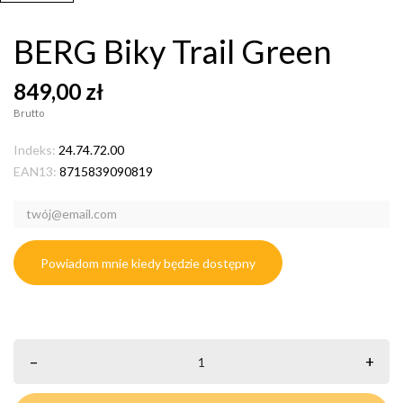
BERG Biky Trail Green
849,00 zł
Brutto
Indeks:
24.74.72.00
EAN13:
8715839090819
Powiadom mnie kiedy będzie dostępny
–
+