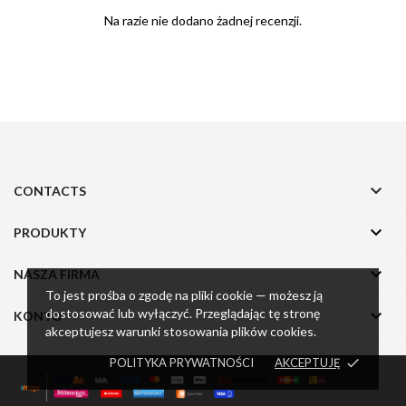
Na razie nie dodano żadnej recenzji.

CONTACTS

PRODUKTY

NASZA FIRMA
To jest prośba o zgodę na pliki cookie — możesz ją

dostosować lub wyłączyć. Przeglądając tę stronę
KONTO
akceptujesz warunki stosowania plików cookies.
POLITYKA PRYWATNOŚCI
AKCEPTUJĘ
done