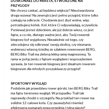
DOSKONAŁE DO MIASTA, STWORZONE NA
PRZYGODY
Nie chcesz czekać, aż będziesz większy? Nieutwardzona
droga wzywa! Na zewnątrz jest pełno przygód, które tylko
czekają na odkrycie. Chodzenie jest zbyt wolne, więc
potrzebujesz kółek. Koł, które Ci odpowiadają, oczywiście.
Ponieważ jesteś dzieckiem, ale już dobrze wiesz, co jest
fajne, a co nie, dlatego ważne jest, aby Twój rowerek
biegowy był wyjątkowy. Niezależnie od tego, czy
zdecydujesz się odkrywać swoją okolicę, czy nieznane,
wybierasz własną ścieżkę ze szlakiem rowerowym BERG.
BERG Biky Trail ma zieloną lekką ramę magnezową. Ta
rama w połączeniu z fajnym wyglądem i wyposażeniem
sprawia, że ten rowerek biegowy jest idealnym rowerem
biegowym dla młodych poszukiwaczy przygód!
SPORTOWY WYGLĄD
Podobnie jak prawdziwy rower górski, ten BERG Biky Trail
ma fajny terenowy wygląd. W przypadku Trail tak
naprawdę chodzi o szczegóły. Na przykład ten rower ma
solidne 12-calowe koła. Czy zauważyłeś również
efektowną pomarańczową przednią i tylną piastę?