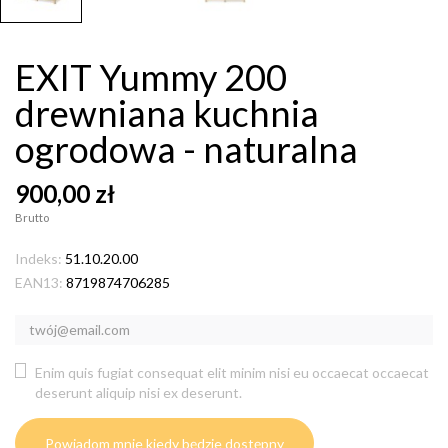
EXIT Yummy 200
drewniana kuchnia
ogrodowa - naturalna
900,00 zł
Brutto
Indeks:
51.10.20.00
EAN13:
8719874706285
Enim quis fugiat consequat elit minim nisi eu occaecat occaecat
deserunt aliquip nisi ex deserunt.
Powiadom mnie kiedy będzie dostępny