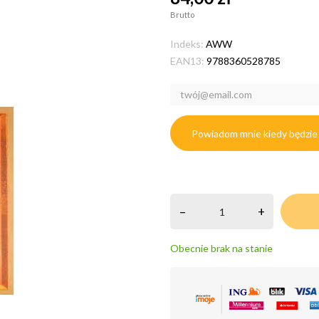
Brutto
Indeks:
AWW
EAN13:
9788360528785
Powiadom mnie kiedy będzie
–
+
Obecnie brak na stanie