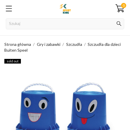
0
Strona główna
Gry i zabawki
Szczudła
Szczudła dla dzieci
Buiten Speel
sold out