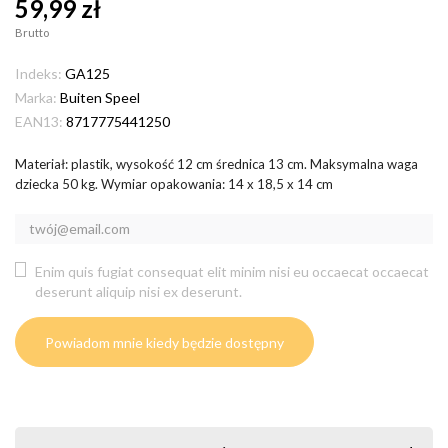
59,99 zł
Brutto
Indeks:
GA125
Marka:
Buiten Speel
EAN13:
8717775441250
Materiał: plastik, wysokość 12 cm średnica 13 cm. Maksymalna waga
dziecka 50 kg. Wymiar opakowania: 14 x 18,5 x 14 cm
Enim quis fugiat consequat elit minim nisi eu occaecat occaecat
deserunt aliquip nisi ex deserunt.
Powiadom mnie kiedy będzie dostępny