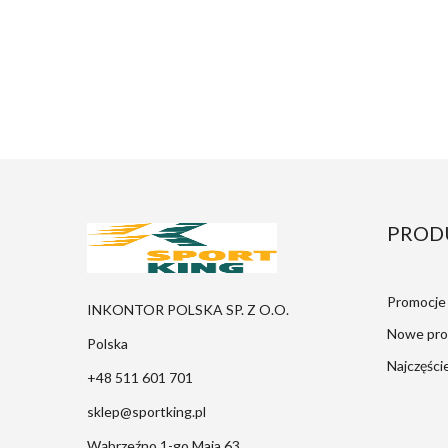
PROD
Promocje
INKONTOR POLSKA SP. Z O.O.
Nowe pro
Polska
Najczęści
+48 511 601 701
sklep@sportking.pl
Wąbrzeźno 1-go Maja 63