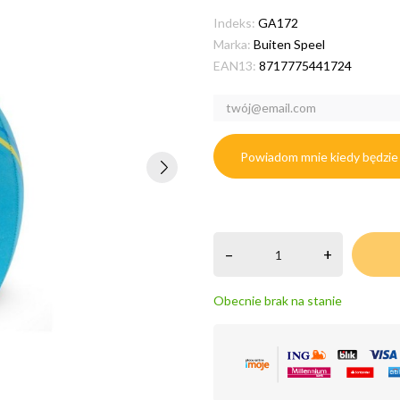
Indeks:
GA172
Marka:
Buiten Speel
EAN13:
8717775441724
Powiadom mnie kiedy będzie
–
+
Obecnie brak na stanie