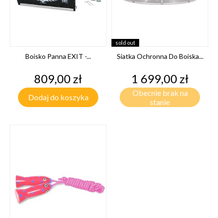
sold out
Boisko Panna EXIT -...
Siatka Ochronna Do Boiska...
Cena
Cena
809,00 zł
1 699,00 zł
Obecnie brak na
Dodaj do koszyka
stanie