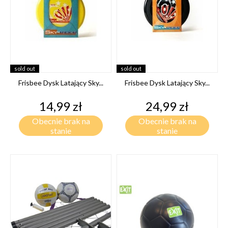
sold out
sold out
Frisbee Dysk Latający Sky...
Frisbee Dysk Latający Sky...
Cena
Cena
14,99 zł
24,99 zł
Obecnie brak na
Obecnie brak na
stanie
stanie