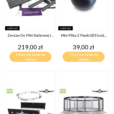
sold out
sold out
Zestaw Do Piłki Siatkowej I...
Mini Piłka Z Pianki (ø15cm)...
Cena
Cena
219,00 zł
39,00 zł
Obecnie brak na
Obecnie brak na
stanie
stanie