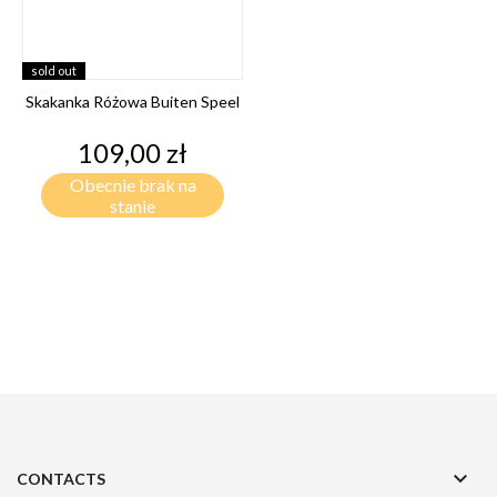
sold out
Skakanka Różowa Buiten Speel
Cena
109,00 zł
Obecnie brak na
stanie

CONTACTS