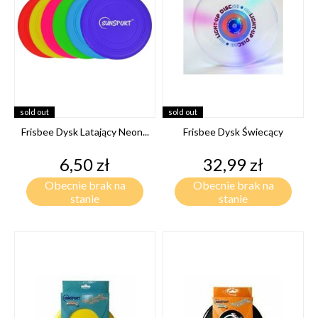
sold out
sold out
Frisbee Dysk Latający Neon...
Frisbee Dysk Świecący
Cena
Cena
6,50 zł
32,99 zł
Obecnie brak na
Obecnie brak na
stanie
stanie