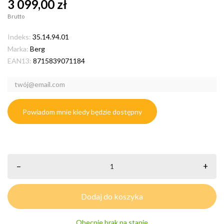
3 099,00 zł
Brutto
Indeks:
35.14.94.01
Marka:
Berg
EAN13:
8715839071184
Powiadom mnie kiedy będzie dostępny
–
+
Dodaj do koszyka
Obecnie brak na stanie